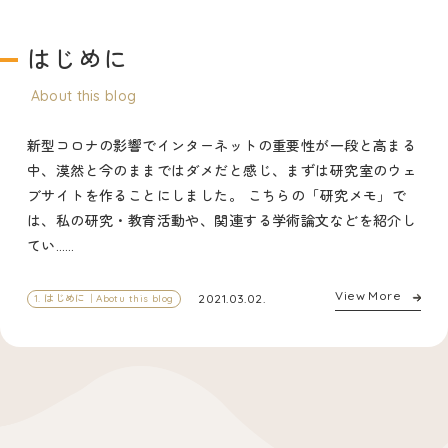
研究
Research
はじめに
研究概要
Overview
プロジェクト
About this blog
Projects
研究業績
Publications
新型コロナの影響でインターネットの重要性が一段と高まる
中、漠然と今のままではダメだと感じ、まずは研究室のウェ
ブログ
ブサイトを作ることにしました。 こちらの「研究メモ」で
Blog
は、私の研究・教育活動や、関連する学術論文などを紹介し
てい……
View More
2021.03.02.
1. はじめに｜Abotu this blog