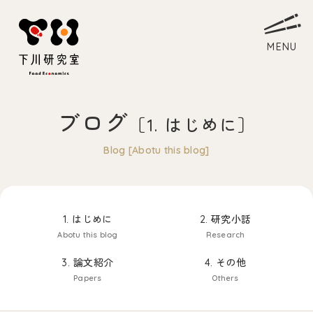
ブログ
［1. はじめに］
ホーム
Blog [Abotu this blog]
Home
研究室について
About
1. はじめに
2. 研究小話
教員略歴
Myself
Abotu this blog
Research
下川ゼミ
Laboratory
3. 論文紹介
4. その他
アクセス
Papers
Others
Access