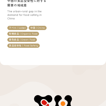
中国の食品安全性に対する
研究
Research
需要の地域差
The urban–rural gap in the
研究概要
Overview
demand for food safety in
China
プロジェクト
Projects
ラベル｜Label
中国｜China
研究業績
Publications
有機食品｜Organic Food
緑色食品｜Green Food
ブログ
食品安全性｜Food Safety
Blog