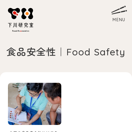
食品安全性｜Food Safety
ホーム
Home
研究室について
About
教員略歴
Myself
下川ゼミ
Laboratory
アクセス
Access