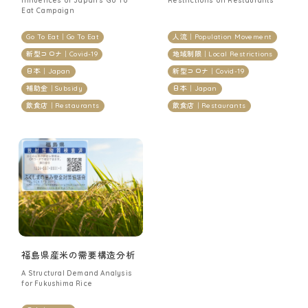
Influences of Japan’s Go To
Restrictions on Restaurants
Eat Campaign
Go To Eat｜Go To Eat
人流｜Population Movement
新型コロナ｜Covid-19
地域制限｜Local Restrictions
日本｜Japan
新型コロナ｜Covid-19
補助金｜Subsidy
日本｜Japan
飲食店｜Restaurants
飲食店｜Restaurants
福島県産米の需要構造分析
A Structural Demand Analysis
for Fukushima Rice