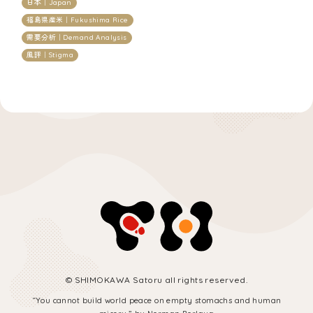
日本｜Japan
福島県産米｜Fukushima Rice
需要分析｜Demand Analysis
風評｜Stigma
© SHIMOKAWA Satoru all rights reserved.
“You cannot build world peace on empty stomachs and human