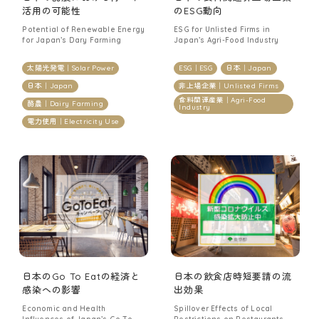
研究
Research
活用の可能性
のESG動向
Potential of Renewable Energy
ESG for Unlisted Firms in
研究概要
for Japan’s Dary Farming
Japan’s Agri-Food Industry
Overview
プロジェクト
太陽光発電｜Solar Power
ESG｜ESG
日本｜Japan
Projects
日本｜Japan
非上場企業｜Unlisted Firms
研究業績
Publications
食料関連産業｜Agri-Food
酪農｜Dairy Farming
Industry
電力使用｜Electricity Use
ブログ
Blog
日本のGo To Eatの経済と
日本の飲食店時短要請の流
感染への影響
出効果
Economic and Health
Spillover Effects of Local