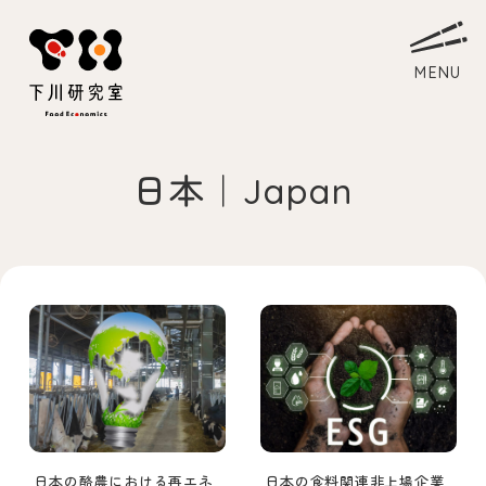
日本｜Japan
ホーム
Home
研究室について
About
教員略歴
Myself
下川ゼミ
Laboratory
アクセス
Access
日本の酪農における再エネ
日本の食料関連非上場企業