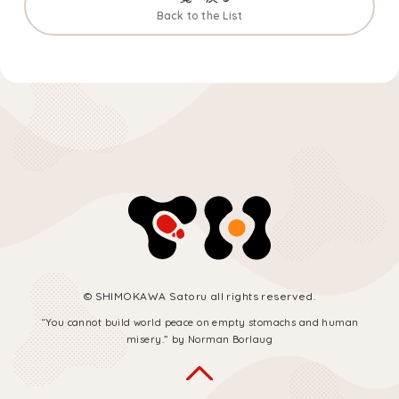
Back to the List
© SHIMOKAWA Satoru all rights reserved.
“You cannot build world peace on empty stomachs and human
misery.” by Norman Borlaug