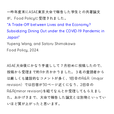
研究
Research
一昨年度末にASAE東京大会で報告した学生との共著論文
研究概要
Overview
が、Food Policyに受理されました。
プロジェクト
“A Trade-Off between Lives and the Economy?
Projects
Subsidizing Dining Out under the COVID-19 Pandemic in
研究業績
Publications
Japan”
Yupeng Wang, and Satoru Shimokawa
ブログ
Food Policy
, 2024.
Blog
ASAE大会後にかなり手直しして７月初めに投稿したので、
投稿から受理まで約9か月かかりました。３名の査読者から
は厳しくも建設的なコメントが多く、1回目のR&R（major
revision）では回答が30ページ近くになり、2回目の
R&R(minor revision)を経てなんとか受理してもらえまし
た。おかげさまで、大会で報告した論文とは別物といってい
いほど質が上がったと思います。