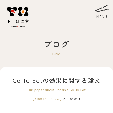
ブログ
ホーム
Blog
Home
研究室について
About
Go To Eatの効果に関する論文
教員略歴
Myself
Our paper about Japan's Go To Eat
下川ゼミ
Laboratory
2024.04.04日
3. 論文紹介｜Papers
アクセス
Access