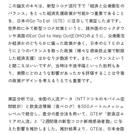
この論文のキモは、新型コロナ流行下で「経済と公衆衛生の
バランス」をとった経済支援政策が可能かつ重要であること
を、日本のGo To Eat（GTE）に注目して実証した点です。
世界的にみて新型コロナ対策というと、諸外国のロックダウ
ンや英国のEat Out to Help Out(EOHO)のように、公衆衛生
か経済かのどちらかに偏った政策が多く、日本のＧＴＥのよ
うに２つのバランスを取った政策（様々な感染防止策で制限
した経済支援）はかなり少数派です。また、バランスという
と聞こえはいいですが、当時は中途半端といった批判もあ
り、実際にどのような影響があったかを評価することは今後
の政策デザインを考えるうえでも重要です。
実証分析では、全国の人流データ（NTTドコモのモバイル空
間統計）と飲食店情報（食べログ）を500メートルメッシュ
レベルで統合し、差分の差分法を用いて、GTEが「飲食店エ
リアの人流」と「2週間後の新型コロナ新規感染者数」に与
えた影響を推計しました。推計結果より、GTEは、日本全国