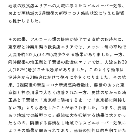
地域の飲食店エリアへの人流に与えたスピルオーバー効果、
および両地域の2週間後の新型コロナ感染状況に与えた影響
も推計しました。
その結果、アルコール類の提供が終了する直前の18時台に、
東京都と神奈川県の飲食店エリアでは、メッシュ毎の平均で
人流を約102人(3.47%)減少させる効果がありました。一方、
同時間帯の埼玉県と千葉県の飲食店エリアでは、人流を約38
人(1.82%)増加させる効果がありました。このような効果は
19時台から21時台にかけて徐々に小さくなりました。その結
果、2週間後の新型コロナ新規感染者数は、要請のあった東
京都と神奈川県で大きく改善された一方、要請のなかった埼
玉県と千葉県の「東京都に隣接する市」で「東京都に隣接し
ない市」よりも悪化したことが示されました。つまり、要請
あり地域での新型コロナ感染拡大を抑制する効果は大きかっ
たものの、隣接する要請なし地域ではスピルオーバー効果に
よりその効果が弱められており、当時の批判は的を射ていた