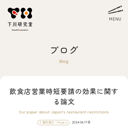
ブログ
ホーム
Blog
Home
研究室について
About
飲食店営業時短要請の効果に関す
教員略歴
Myself
る論文
下川ゼミ
Laboratory
Our paper about Japan's restaurant restrictions
アクセス
Access
2024.06.17日
3. 論文紹介｜Papers