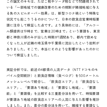
この論文のキモは、たばこ税やソーダ税などで問題視されて
いる「一部地域での健康改善のための規制が隣接地域に与え
る負のスピルオーバー効果」は、新型コロナ禍という特殊な
状況でも起こりうるのかについて、日本の飲食店営業時短要
請に注目して検証した点です。より具体的には、「アルコー
ル類提供は19時まで、営業は20時まで」という要請を、東京
都と神奈川県のみが出した時期が1週間あり、都内で飲めな
くなった人が近隣の埼玉県や千葉県に流出したという批判が
ありました。そこで、本当にそのような影響があったのかに
ついて検証しました。
実証分析では、前述の4都県の人流データ（NTTドコモのモ
バイル空間統計）と飲食店情報（食べログ）を500メートル
メッシュレベルで統合し、「飲食店エリア」と「飲食店なし
エリア」、「要請あり地域」と「要請なし地域」、「要請
前」と「要請後」を比較する三重差分法を用いて、時短要請
が要請あり地域の飲食店エリアへの人流に与えた影響を推計
しました。また、差分の差分法を用いて、隣接する要請なし