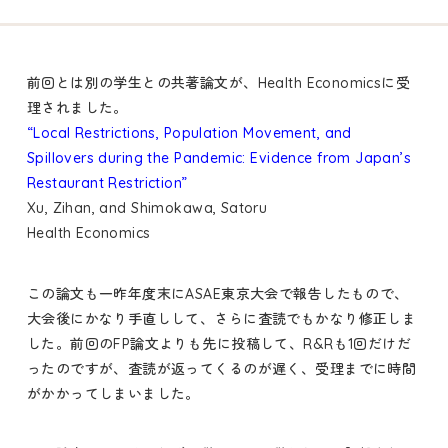
研究
Research
研究概要
Overview
前回とは別の学生との共著論文が、Health Economicsに受
プロジェクト
Projects
理されました。
“Local Restrictions, Population Movement, and
研究業績
Publications
Spillovers during the Pandemic: Evidence from Japan’s
Restaurant Restriction”
ブログ
Blog
Xu, Zihan, and Shimokawa, Satoru
Health Economics
この論文も一昨年度末にASAE東京大会で報告したもので、
大会後にかなり手直しして、さらに査読でもかなり修正しま
した。前回のFP論文よりも先に投稿して、R&Rも1回だけだ
ったのですが、査読が返ってくるのが遅く、受理までに時間
がかかってしまいました。